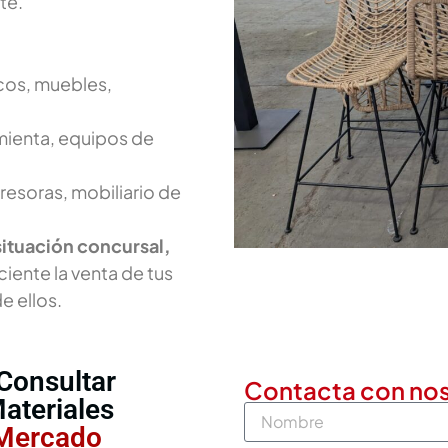
te.
os, muebles,
ienta, equipos de
esoras, mobiliario de
situación concursal,
iente la venta de tus
e ellos.
Consultar
Contacta con no
ateriales
 Mercado