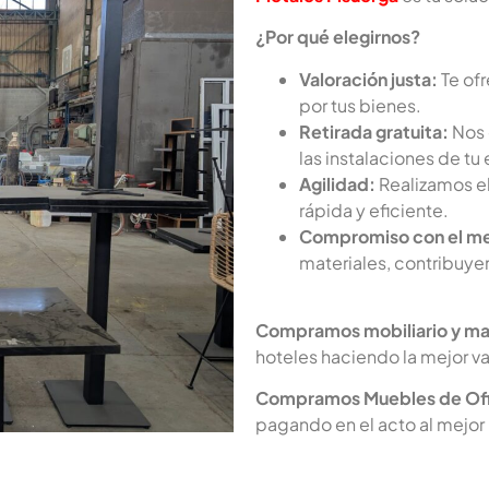
¿Por qué elegirnos?
Valoración justa:
Te of
por tus bienes.
Retirada gratuita:
Nos 
las instalaciones de tu
Agilidad:
Realizamos el
rápida y eficiente.
Compromiso con el me
materiales, contribuye
Compramos mobiliario y ma
hoteles haciendo la mejor va
Compramos Muebles de Ofi
pagando en el acto al mejor