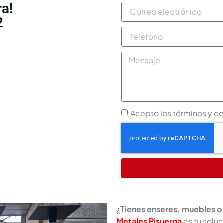
ra!
2
Acepto los términos y c
¿
Tienes enseres, muebles o
Metales Pisuerga
es tu soluc