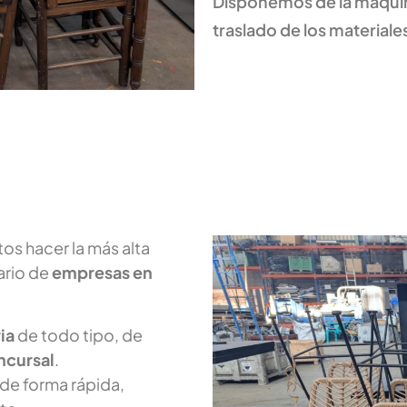
Disponemos de la maquina
traslado de los materiale
s hacer la más alta
ario de
empresas en
ia
de todo tipo, de
ncursal
.
 de forma rápida,