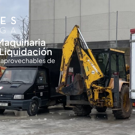
Maquinaria
Liquidación
y aprovechables de