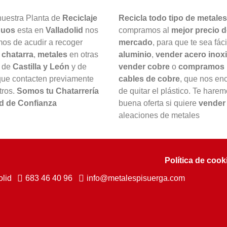
uestra Planta de
Reciclaje
Recicla todo tipo de metales
duos
esta en
Valladolid
nos
compramos al
mejor precio d
os de acudir a recoger
mercado
, para que te sea fác
,
chatarra
,
metales
en otras
aluminio
,
vender acero inox
s de
Castilla y León
y de
vender cobre
o
compramos 
ue contacten previamente
cables de cobre
, que nos e
tros.
Somos tu Chatarrería
de quitar el plástico. Te hare
id de Confianza
buena oferta si quiere
vender 
aleaciones de metales
Política de cook
olid
683 46 40 96
info@metalespisuerga.com