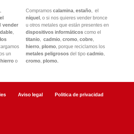
,
Compramos
calamina
,
estaño
, el
el
níquel
, o si nos quieres vender bronce
il
vender
u otros metales que están presentes en
idable
,
dispositivos informáticos
como el
los
titanio
,
cadmio
,
cromo
,
cobre
,
ncargamos
hierro
,
plomo
, porque reciclamos los
mos un
metales peligrosos
del tipo
cadmio
,
hierro
o
cromo
,
plomo.
ies
Aviso legal
Politica de privacidad