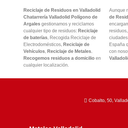
Reciclaje de Residuos en Valladolid
Aunque n
Chatarrería Valladolid Polígono de
de Resi
Argales
gestionamos y reciclamos
encargam
cualquier tipo de residuos:
Reciclaje
residuos
de baterías
, Recogida Reciclaje de
ciudade
Electrodomésticos,
Reciclaje de
España q
Vehículos
,
Reciclaje de Metales
.
con noso
Recogemos residuos a domicilio
en
Valladol
cualquier localización.
Cobalto, 50, Vallad